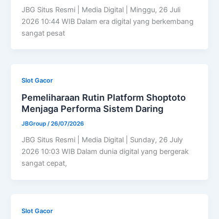
JBG Situs Resmi | Media Digital | Minggu, 26 Juli
2026 10:44 WIB Dalam era digital yang berkembang
sangat pesat
Slot Gacor
Pemeliharaan Rutin Platform Shoptoto
Menjaga Performa Sistem Daring
JBGroup
/
26/07/2026
JBG Situs Resmi | Media Digital | Sunday, 26 July
2026 10:03 WIB Dalam dunia digital yang bergerak
sangat cepat,
Slot Gacor