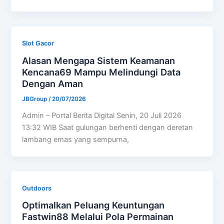
Slot Gacor
Alasan Mengapa Sistem Keamanan
Kencana69 Mampu Melindungi Data
Dengan Aman
JBGroup
/
20/07/2026
Admin – Portal Berita Digital Senin, 20 Juli 2026
13:32 WIB Saat gulungan berhenti dengan deretan
lambang emas yang sempurna,
Outdoors
Optimalkan Peluang Keuntungan
Fastwin88 Melalui Pola Permainan