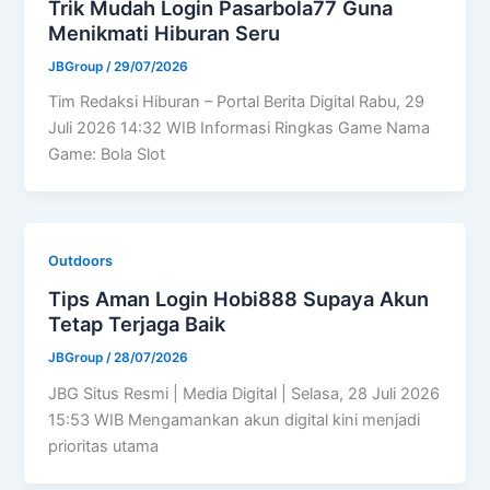
Trik Mudah Login Pasarbola77 Guna
Menikmati Hiburan Seru
JBGroup
/
29/07/2026
Tim Redaksi Hiburan – Portal Berita Digital Rabu, 29
Juli 2026 14:32 WIB Informasi Ringkas Game Nama
Game: Bola Slot
Outdoors
Tips Aman Login Hobi888 Supaya Akun
Tetap Terjaga Baik
JBGroup
/
28/07/2026
JBG Situs Resmi | Media Digital | Selasa, 28 Juli 2026
15:53 WIB Mengamankan akun digital kini menjadi
prioritas utama