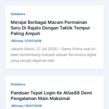
Outdoors
Merajai Berbagai Macam Permainan
Seru Di Rajato Dengan Taktik Tempur
Paling Ampuh
JBGroup
/
27/07/2026
Jakarta (Senin, 27 Juli 2026) – Game Online saat ini
telah berkembang menjadi sebuah fenomena digital
yang sangat digemari oleh
Outdoors
Panduan Tepat Login Ke Atlas88 Demi
Pengalaman Main Maksimal
JBGroup
/
26/07/2026