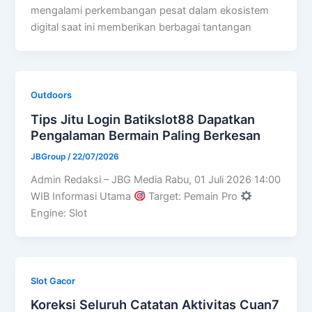
mengalami perkembangan pesat dalam ekosistem
digital saat ini memberikan berbagai tantangan
Outdoors
Tips Jitu Login Batikslot88 Dapatkan
Pengalaman Bermain Paling Berkesan
JBGroup
/
22/07/2026
Admin Redaksi – JBG Media Rabu, 01 Juli 2026 14:00
WIB Informasi Utama
Target: Pemain Pro
Engine: Slot
Slot Gacor
Koreksi Seluruh Catatan Aktivitas Cuan7