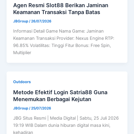
Agen Resmi Slot88 Berikan Jaminan
Keamanan Transaksi Tanpa Batas
JBGroup
/
26/07/2026
Informasi Detail Game Nama Game: Jaminan
Keamanan Transaksi Provider: Nexus Engine RTP:
96.85% Volatilitas: Tinggi Fitur Bonus: Free Spin,
Multiplier
Outdoors
Metode Efektif Login Satria88 Guna
Menemukan Berbagai Kejutan
JBGroup
/
25/07/2026
JBG Situs Resmi | Media Digital | Sabtu, 25 Juli 2026
19:19 WIB Dalam dunia hiburan digital masa kini,
kehadiran