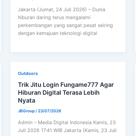
Jakarta (Jumat, 24 Juli 2026) – Dunia
hiburan daring terus mengalami
perkembangan yang sangat pesat seiring
dengan kemajuan teknologi digital
Outdoors
Trik Jitu Login Fungame777 Agar
Hiburan Digital Terasa Lebih
Nyata
JBGroup
/
23/07/2026
Admin – Media Digital Indonesia Kamis, 23
Juli 2026 17:41 WIB Jakarta (Kamis, 23 Juli