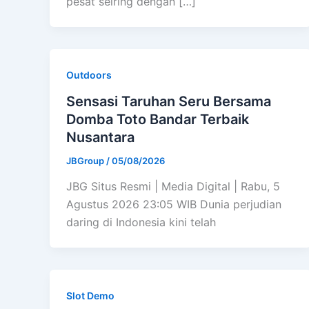
pesat seiring dengan […]
Outdoors
Sensasi Taruhan Seru Bersama
Domba Toto Bandar Terbaik
Nusantara
JBGroup
/
05/08/2026
JBG Situs Resmi | Media Digital | Rabu, 5
Agustus 2026 23:05 WIB Dunia perjudian
daring di Indonesia kini telah
Slot Demo