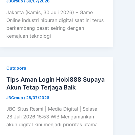
JBGroup
/
30/07/2026
Jakarta (Kamis, 30 Juli 2026) – Game
Online industri hiburan digital saat ini terus
berkembang pesat seiring dengan
kemajuan teknologi
Outdoors
Tips Aman Login Hobi888 Supaya
Akun Tetap Terjaga Baik
JBGroup
/
28/07/2026
JBG Situs Resmi | Media Digital | Selasa,
28 Juli 2026 15:53 WIB Mengamankan
akun digital kini menjadi prioritas utama