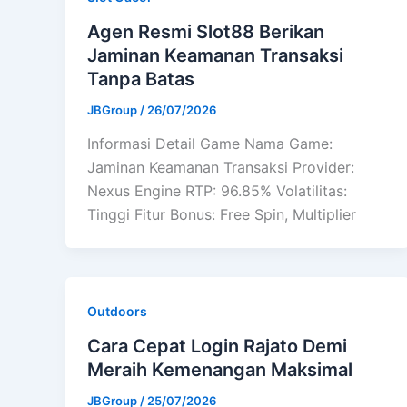
Agen Resmi Slot88 Berikan
Jaminan Keamanan Transaksi
Tanpa Batas
JBGroup
/
26/07/2026
Informasi Detail Game Nama Game:
Jaminan Keamanan Transaksi Provider:
Nexus Engine RTP: 96.85% Volatilitas:
Tinggi Fitur Bonus: Free Spin, Multiplier
Outdoors
Cara Cepat Login Rajato Demi
Meraih Kemenangan Maksimal
JBGroup
/
25/07/2026