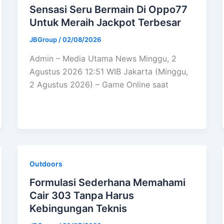
Sensasi Seru Bermain Di Oppo77
Untuk Meraih Jackpot Terbesar
JBGroup
/
02/08/2026
Admin – Media Utama News Minggu, 2
Agustus 2026 12:51 WIB Jakarta (Minggu,
2 Agustus 2026) – Game Online saat
Outdoors
Formulasi Sederhana Memahami
Cair 303 Tanpa Harus
Kebingungan Teknis