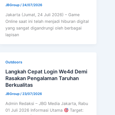
JBGroup
/
24/07/2026
Jakarta (Jumat, 24 Juli 2026) – Game
Online saat ini telah menjadi hiburan digital
yang sangat digandrungi oleh berbagai
lapisan
Outdoors
Langkah Cepat Login We4d Demi
Rasakan Pengalaman Taruhan
Berkualitas
JBGroup
/
23/07/2026
Admin Redaksi – JBG Media Jakarta, Rabu
01 Juli 2026 Informasi Utama
Target: