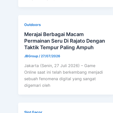
Outdoors
Merajai Berbagai Macam
Permainan Seru Di Rajato Dengan
Taktik Tempur Paling Ampuh
JBGroup
/
27/07/2026
Jakarta (Senin, 27 Juli 2026) – Game
Online saat ini telah berkembang menjadi
sebuah fenomena digital yang sangat
digemari oleh
Slot Gacor