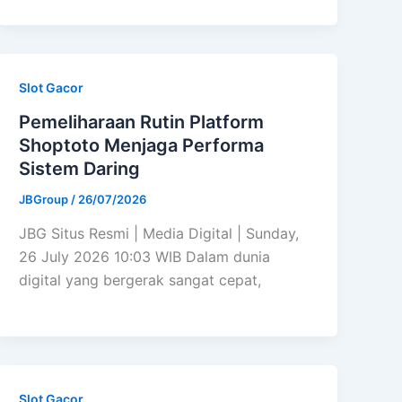
Slot Gacor
Pemeliharaan Rutin Platform
Shoptoto Menjaga Performa
Sistem Daring
JBGroup
/
26/07/2026
JBG Situs Resmi | Media Digital | Sunday,
26 July 2026 10:03 WIB Dalam dunia
digital yang bergerak sangat cepat,
Slot Gacor