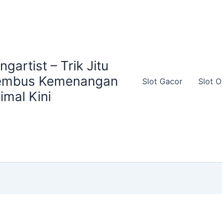
ngartist – Trik Jitu
mbus Kemenangan
Slot Gacor
Slot O
imal Kini