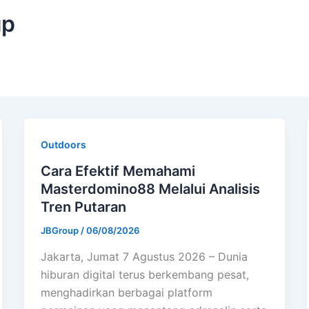
up
Outdoors
Cara Efektif Memahami
Masterdomino88 Melalui Analisis
Tren Putaran
JBGroup
/
06/08/2026
Jakarta, Jumat 7 Agustus 2026 – Dunia
hiburan digital terus berkembang pesat,
menghadirkan berbagai platform